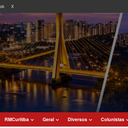
Tok
X
RMCuritiba
Geral
Diversos
Colunistas