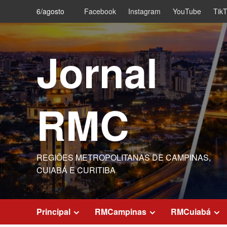
Skip
6/agosto
Facebook
Instagram
YouTube
Tik
to
content
Jornal
RMC
REGIÕES METROPOLITANAS DE CAMPINAS,
CUIABÁ E CURITIBA
Principal
RMCampinas
RMCuiabá