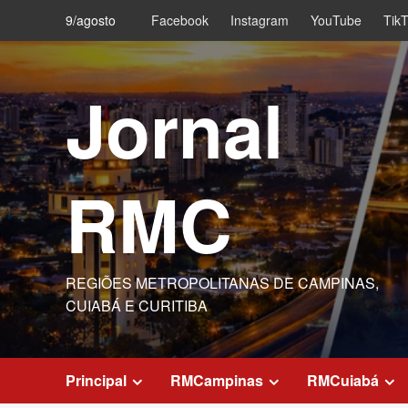
Skip
9/agosto
Facebook
Instagram
YouTube
Tik
to
content
Jornal
RMC
REGIÕES METROPOLITANAS DE CAMPINAS,
CUIABÁ E CURITIBA
Principal
RMCampinas
RMCuiabá