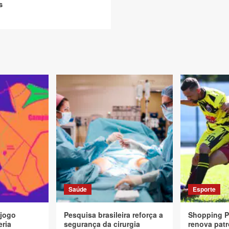
s
Saúde
Esporte
 jogo
Pesquisa brasileira reforça a
Shopping P
eria
segurança da cirurgia
renova patr