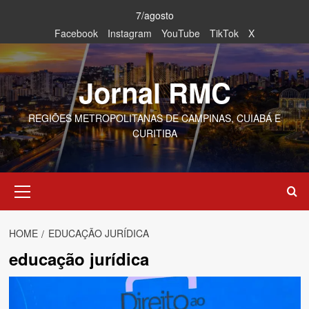
Skip
7/agosto
to
Facebook
Instagram
YouTube
TikTok
X
content
Jornal RMC
REGIÕES METROPOLITANAS DE CAMPINAS, CUIABÁ E
CURITIBA
Primary
Menu
HOME
EDUCAÇÃO JURÍDICA
educação jurídica