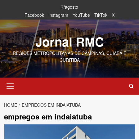
Skip
7/agosto
to
Facebook
Instagram
YouTube
TikTok
X
content
Jornal RMC
REGIÕES METROPOLITANAS DE CAMPINAS, CUIABÁ E
CURITIBA
Primary
Menu
HOME
EMPREGOS EM INDAIATUBA
empregos em indaiatuba