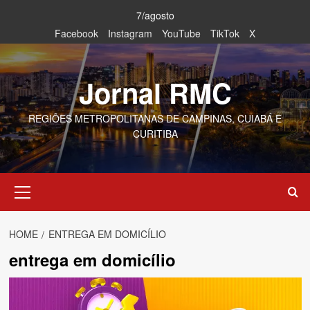
Skip
7/agosto
to
Facebook
Instagram
YouTube
TikTok
X
content
Jornal RMC
REGIÕES METROPOLITANAS DE CAMPINAS, CUIABÁ E
CURITIBA
Primary
Menu
HOME
ENTREGA EM DOMICÍLIO
entrega em domicílio