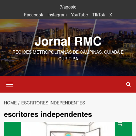
Skip
7/agosto
to
Facebook
Instagram
YouTube
TikTok
X
content
Jornal RMC
REGIÕES METROPOLITANAS DE CAMPINAS, CUIABÁ E
CURITIBA
Primary
Menu
HOME
ESCRITORES INDEPENDENTES
escritores independentes