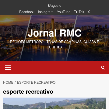
Skip
8/agosto
to
Facebook
Instagram
YouTube
TikTok
X
content
Jornal RMC
REGIÕES METROPOLITANAS DE CAMPINAS, CUIABÁ E
CURITIBA
Primary
Menu
HOME
ESPORTE RECREATIVO
esporte recreativo