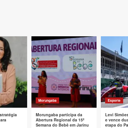
Morungaba
Esporte
stratégia
Morungaba participa da
Levi Simõe
para
Abertura Regional da 15ª
e vence dua
Semana do Bebê em Jarinu
etapa do Pa