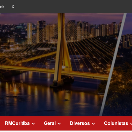
Tok
X
RMCuritiba
Geral
Diversos
Colunistas