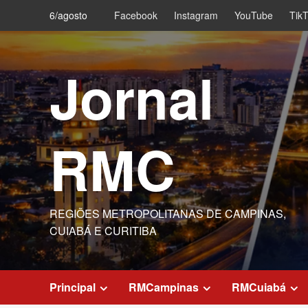
Skip
6/agosto
Facebook
Instagram
YouTube
Tik
to
content
Jornal
RMC
REGIÕES METROPOLITANAS DE CAMPINAS,
CUIABÁ E CURITIBA
Principal
RMCampinas
RMCuiabá