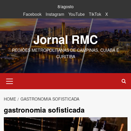
Skip
8/agosto
to
Facebook
Instagram
YouTube
TikTok
X
content
Jornal RMC
REGIÕES METROPOLITANAS DE CAMPINAS, CUIABÁ E
CURITIBA
Primary
Menu
HOME
GASTRONOMIA SOFISTICADA
gastronomia sofisticada