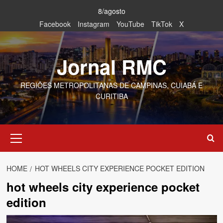
Skip
8/agosto
to
Facebook
Instagram
YouTube
TikTok
X
content
Jornal RMC
REGIÕES METROPOLITANAS DE CAMPINAS, CUIABÁ E
CURITIBA
Primary
Menu
HOME
HOT WHEELS CITY EXPERIENCE POCKET EDITION
hot wheels city experience pocket
edition