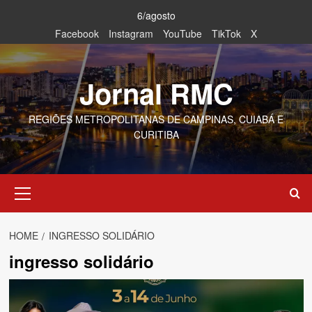
Skip
6/agosto
to
Facebook
Instagram
YouTube
TikTok
X
content
Jornal RMC
REGIÕES METROPOLITANAS DE CAMPINAS, CUIABÁ E
CURITIBA
Primary
Menu
HOME
INGRESSO SOLIDÁRIO
ingresso solidário