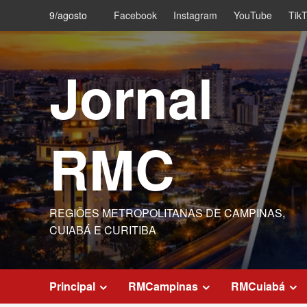
Skip
9/agosto
Facebook
Instagram
YouTube
Tik
to
content
Jornal
RMC
REGIÕES METROPOLITANAS DE CAMPINAS,
CUIABÁ E CURITIBA
Principal
RMCampinas
RMCuiabá