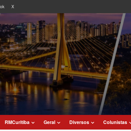
Tok
X
RMCuritiba
Geral
Diversos
Colunistas