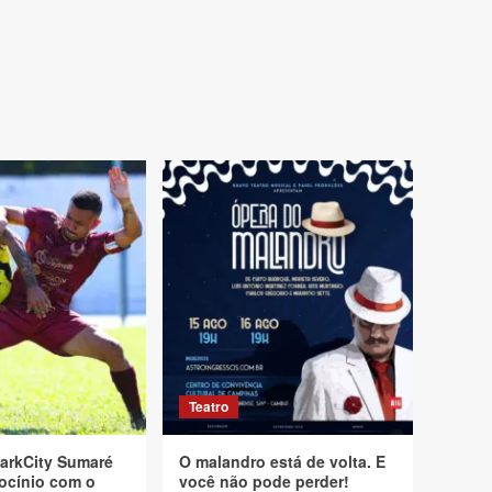
Teatro
arkCity Sumaré
O malandro está de volta. E
ocínio com o
você não pode perder!