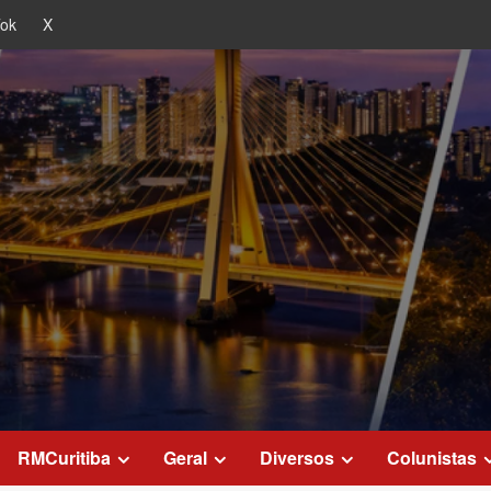
Tok
X
RMCuritiba
Geral
Diversos
Colunistas