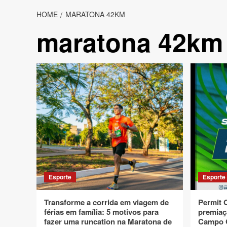
HOME
MARATONA 42KM
maratona 42km
Esporte
Esporte
Transforme a corrida em viagem de
Permit 
férias em família: 5 motivos para
premiaç
fazer uma runcation na Maratona de
Campo G