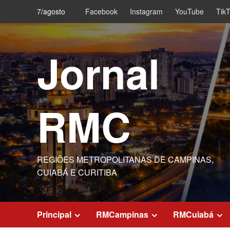
Skip
7/agosto
Facebook
Instagram
YouTube
Tik
to
content
Jornal
RMC
REGIÕES METROPOLITANAS DE CAMPINAS,
CUIABÁ E CURITIBA
Principal
RMCampinas
RMCuiabá