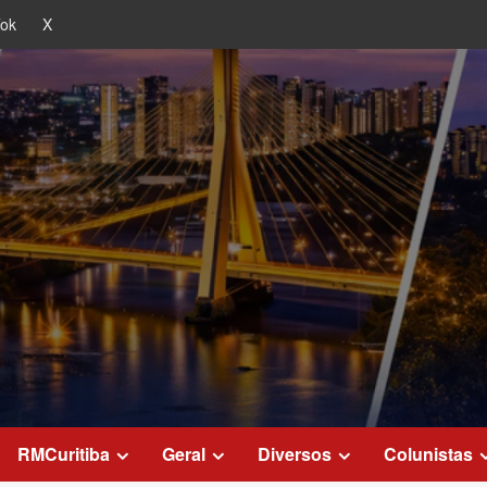
Tok
X
RMCuritiba
Geral
Diversos
Colunistas