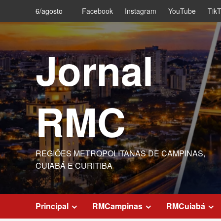
Skip
6/agosto
Facebook
Instagram
YouTube
Tik
to
content
Jornal
RMC
REGIÕES METROPOLITANAS DE CAMPINAS,
CUIABÁ E CURITIBA
Principal
RMCampinas
RMCuiabá