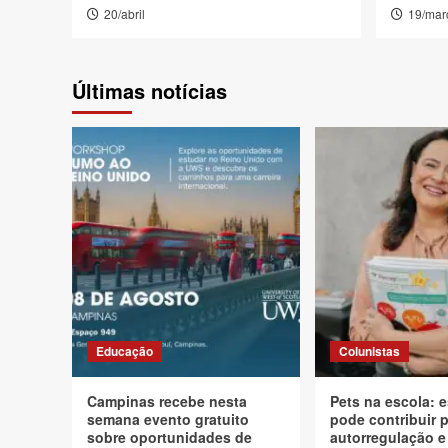
20/abril
19/mar
Últimas notícias
Educação
Colunistas
Campinas recebe nesta
Pets na escola: e
semana evento gratuito
pode contribuir 
sobre oportunidades de
autorregulação e