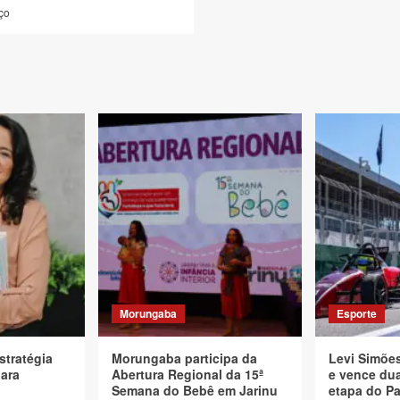
ço
Morungaba
Esporte
stratégia
Morungaba participa da
Levi Simõe
para
Abertura Regional da 15ª
e vence dua
Semana do Bebê em Jarinu
etapa do Pa