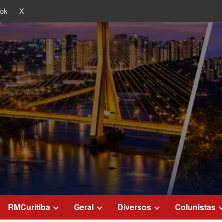
Tok
X
RMCuritiba
Geral
Diversos
Colunistas