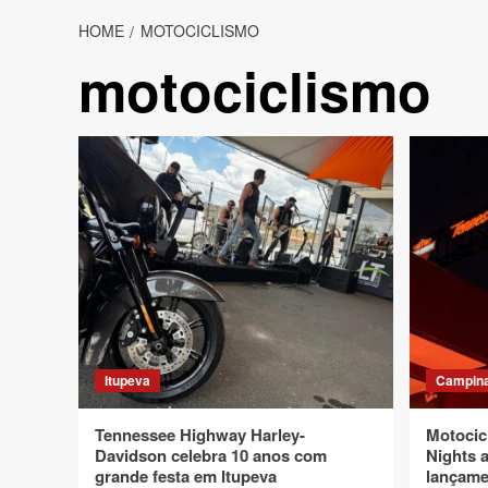
HOME
MOTOCICLISMO
motociclismo
Itupeva
Campin
Tennessee Highway Harley-
Motocic
Davidson celebra 10 anos com
Nights 
grande festa em Itupeva
lançame