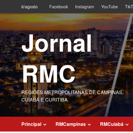
Skip
6/agosto
Facebook
Instagram
YouTube
Tik
to
content
Jornal
RMC
REGIÕES METROPOLITANAS DE CAMPINAS,
CUIABÁ E CURITIBA
Principal
RMCampinas
RMCuiabá