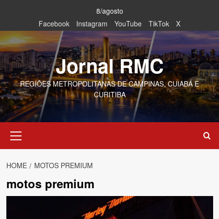
Skip
8/agosto
to
Facebook
Instagram
YouTube
TikTok
X
content
Jornal RMC
REGIÕES METROPOLITANAS DE CAMPINAS, CUIABÁ E
CURITIBA
Primary
Menu
HOME
MOTOS PREMIUM
motos premium