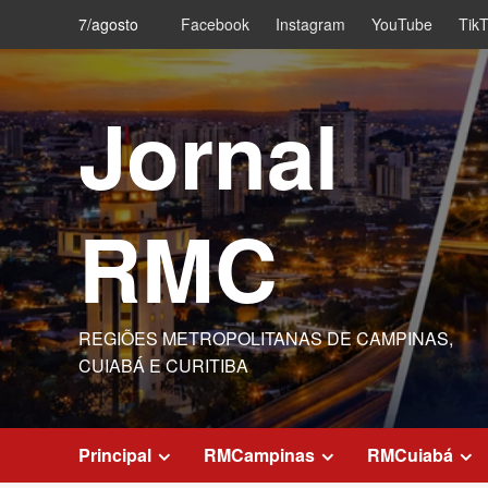
Skip
7/agosto
Facebook
Instagram
YouTube
Tik
to
content
Jornal
RMC
REGIÕES METROPOLITANAS DE CAMPINAS,
CUIABÁ E CURITIBA
Principal
RMCampinas
RMCuiabá