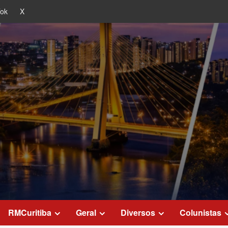
Tok
X
RMCuritiba
Geral
Diversos
Colunistas