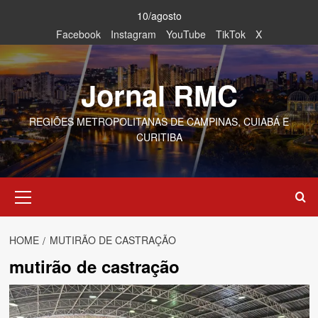
Skip
10/agosto
to
Facebook
Instagram
YouTube
TikTok
X
content
Jornal RMC
REGIÕES METROPOLITANAS DE CAMPINAS, CUIABÁ E
CURITIBA
Primary
Menu
HOME
MUTIRÃO DE CASTRAÇÃO
mutirão de castração