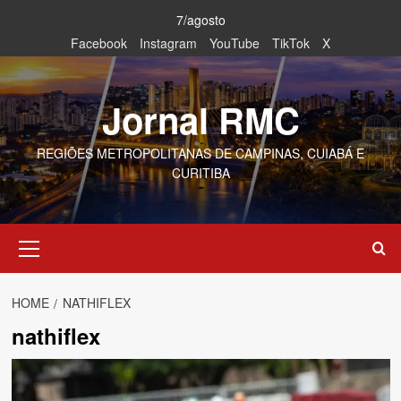
Skip
7/agosto
to
Facebook
Instagram
YouTube
TikTok
X
content
Jornal RMC
REGIÕES METROPOLITANAS DE CAMPINAS, CUIABÁ E
CURITIBA
Primary
Menu
HOME
NATHIFLEX
nathiflex