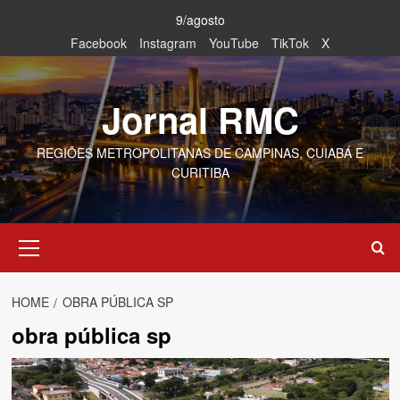
Skip
9/agosto
to
Facebook
Instagram
YouTube
TikTok
X
content
Jornal RMC
REGIÕES METROPOLITANAS DE CAMPINAS, CUIABÁ E
CURITIBA
Primary
Menu
HOME
OBRA PÚBLICA SP
obra pública sp