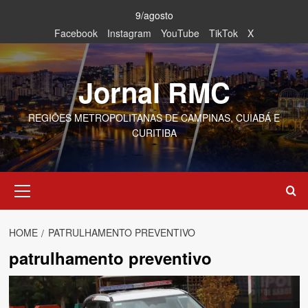
Skip
9/agosto
to
Facebook
Instagram
YouTube
TikTok
X
content
Jornal RMC
REGIÕES METROPOLITANAS DE CAMPINAS, CUIABÁ E
CURITIBA
Primary
Menu
HOME
PATRULHAMENTO PREVENTIVO
patrulhamento preventivo