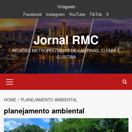
Skip
10/agosto
to
Facebook
Instagram
YouTube
TikTok
X
content
Jornal RMC
REGIÕES METROPOLITANAS DE CAMPINAS, CUIABÁ E
CURITIBA
Primary
Menu
HOME
PLANEJAMENTO AMBIENTAL
planejamento ambiental