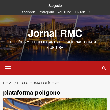
Skip
8/agosto
to
Facebook
Instagram
YouTube
TikTok
X
content
Jornal RMC
REGIÕES METROPOLITANAS DE CAMPINAS, CUIABÁ E
CURITIBA
Primary
Menu
HOME
PLATAFORMA POLÍGONO
plataforma polígono