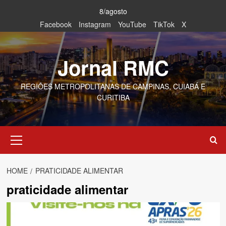
Skip
8/agosto
to
Facebook
Instagram
YouTube
TikTok
X
content
Jornal RMC
REGIÕES METROPOLITANAS DE CAMPINAS, CUIABÁ E
CURITIBA
Primary
Menu
HOME
PRATICIDADE ALIMENTAR
praticidade alimentar