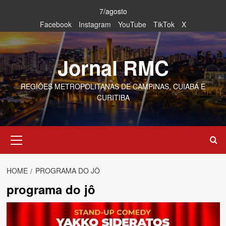
Skip
7/agosto
to
Facebook
Instagram
YouTube
TikTok
X
content
Jornal RMC
REGIÕES METROPOLITANAS DE CAMPINAS, CUIABÁ E
CURITIBA
Primary
Menu
HOME
PROGRAMA DO JÔ
programa do jô