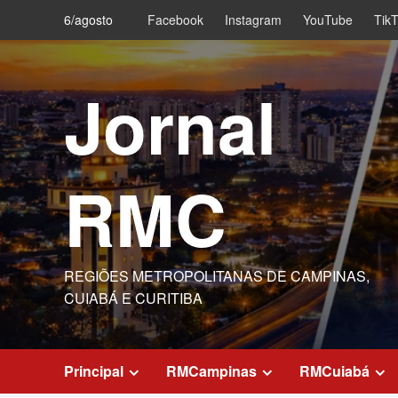
Skip
6/agosto
Facebook
Instagram
YouTube
Tik
to
content
Jornal
RMC
REGIÕES METROPOLITANAS DE CAMPINAS,
CUIABÁ E CURITIBA
Principal
RMCampinas
RMCuiabá