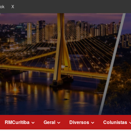
Tok
X
RMCuritiba
Geral
Diversos
Colunistas