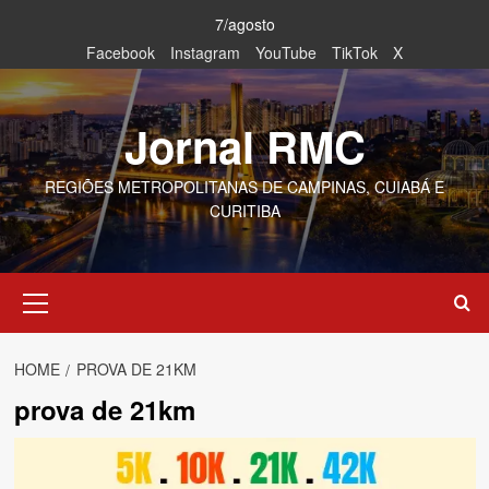
Skip
7/agosto
to
Facebook
Instagram
YouTube
TikTok
X
content
Jornal RMC
REGIÕES METROPOLITANAS DE CAMPINAS, CUIABÁ E
CURITIBA
Primary
Menu
HOME
PROVA DE 21KM
prova de 21km