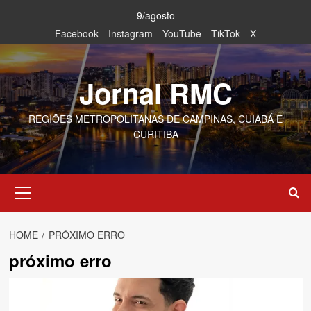
Skip
9/agosto
to
Facebook
Instagram
YouTube
TikTok
X
content
Jornal RMC
REGIÕES METROPOLITANAS DE CAMPINAS, CUIABÁ E
CURITIBA
Primary
Menu
HOME
PRÓXIMO ERRO
próximo erro