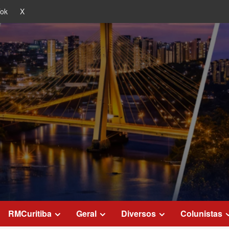
Tok
X
RMCuritiba
Geral
Diversos
Colunistas