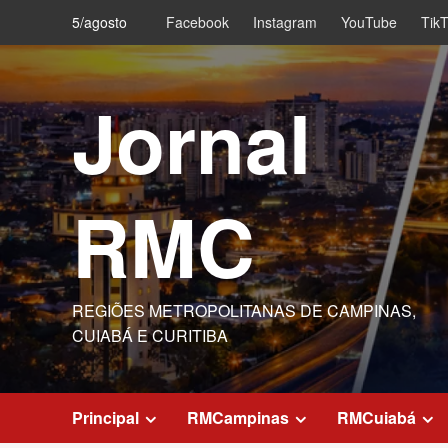
Skip
5/agosto
Facebook
Instagram
YouTube
Tik
to
content
Jornal
RMC
REGIÕES METROPOLITANAS DE CAMPINAS,
CUIABÁ E CURITIBA
Principal
RMCampinas
RMCuiabá