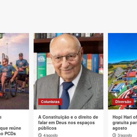
Colunistas
Diversão
e
A Constituição e o direito de
Hopi Hari o
falar em Deus nos espaços
gratuita p
 que reúne
públicos
agosto
não PCDs
4/agosto
3/agosto