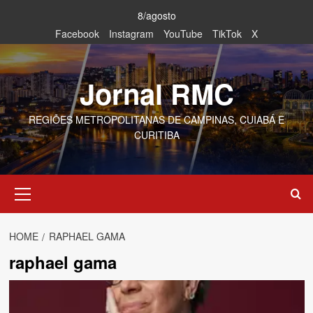
Skip
8/agosto
to
Facebook
Instagram
YouTube
TikTok
X
content
Jornal RMC
REGIÕES METROPOLITANAS DE CAMPINAS, CUIABÁ E
CURITIBA
Primary
Menu
HOME
RAPHAEL GAMA
raphael gama