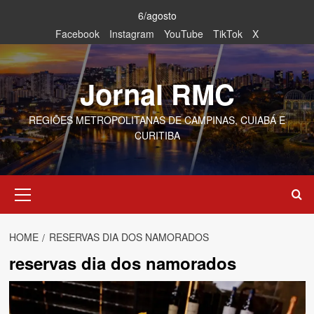
Skip
6/agosto
to
Facebook
Instagram
YouTube
TikTok
X
content
Jornal RMC
REGIÕES METROPOLITANAS DE CAMPINAS, CUIABÁ E
CURITIBA
Primary
Menu
HOME
RESERVAS DIA DOS NAMORADOS
reservas dia dos namorados