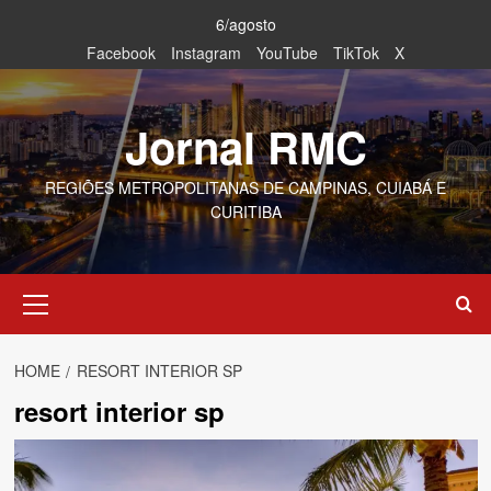
Skip
6/agosto
to
Facebook
Instagram
YouTube
TikTok
X
content
Jornal RMC
REGIÕES METROPOLITANAS DE CAMPINAS, CUIABÁ E
CURITIBA
Primary
Menu
HOME
RESORT INTERIOR SP
resort interior sp