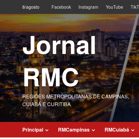
Skip
8/agosto
Facebook
Instagram
YouTube
Tik
to
content
Jornal
RMC
REGIÕES METROPOLITANAS DE CAMPINAS,
CUIABÁ E CURITIBA
Principal
RMCampinas
RMCuiabá