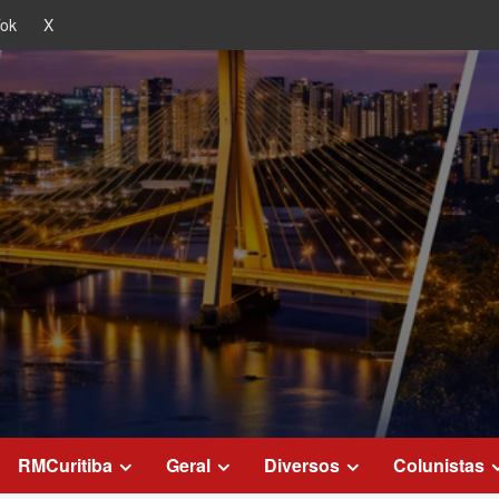
Tok
X
RMCuritiba
Geral
Diversos
Colunistas