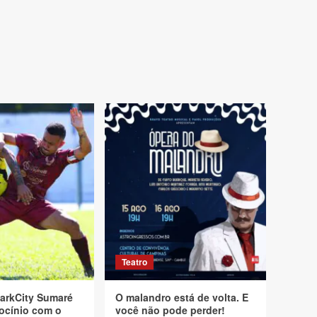
Teatro
arkCity Sumaré
O malandro está de volta. E
ocínio com o
você não pode perder!