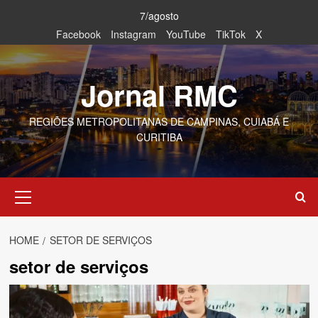
Skip
7/agosto
to
Facebook
Instagram
YouTube
TikTok
X
content
Jornal RMC
REGIÕES METROPOLITANAS DE CAMPINAS, CUIABÁ E
CURITIBA
Primary
Menu
HOME
SETOR DE SERVIÇOS
setor de serviços