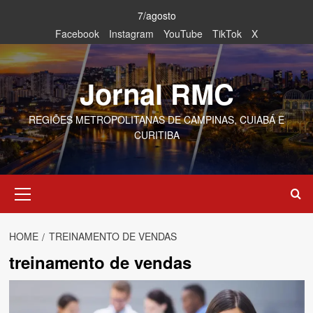
Skip
7/agosto
to
Facebook
Instagram
YouTube
TikTok
X
content
Jornal RMC
REGIÕES METROPOLITANAS DE CAMPINAS, CUIABÁ E
CURITIBA
Primary
Menu
HOME
TREINAMENTO DE VENDAS
treinamento de vendas