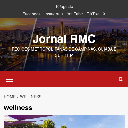
Skip
10/agosto
to
Facebook
Instagram
YouTube
TikTok
X
content
Jornal RMC
REGIÕES METROPOLITANAS DE CAMPINAS, CUIABÁ E
CURITIBA
Primary
Menu
HOME
WELLNESS
wellness