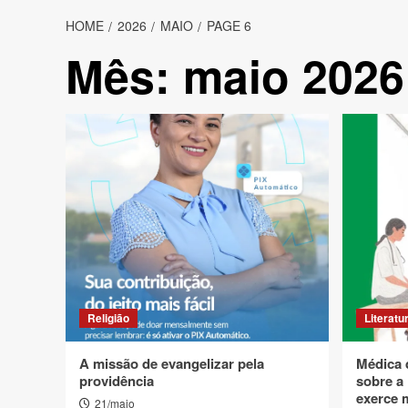
HOME
2026
MAIO
PAGE 6
Mês:
maio 2026
Religião
Literatu
A missão de evangelizar pela
Médica 
providência
sobre a
exerce 
21/maio