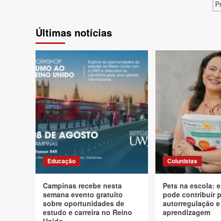
P
P
d
Últimas notícias
p
Educação
Colunistas
Campinas recebe nesta
Pets na escola: e
semana evento gratuito
pode contribuir 
sobre oportunidades de
autorregulação e
estudo e carreira no Reino
aprendizagem