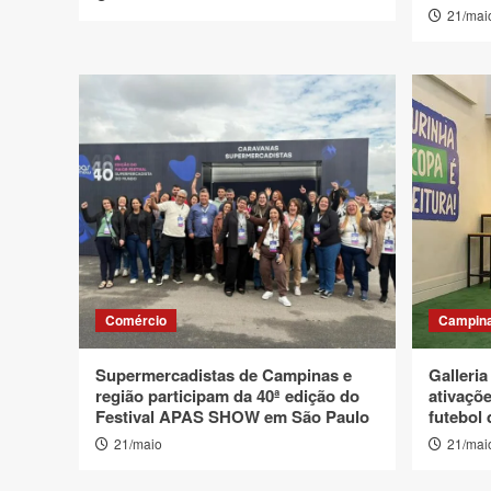
21/mai
Comércio
Campin
Supermercadistas de Campinas e
Galleri
região participam da 40ª edição do
ativaçõe
Festival APAS SHOW em São Paulo
futebol
21/maio
21/mai