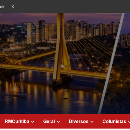
Tok
X
RMCuritiba
Geral
Diversos
Colunistas