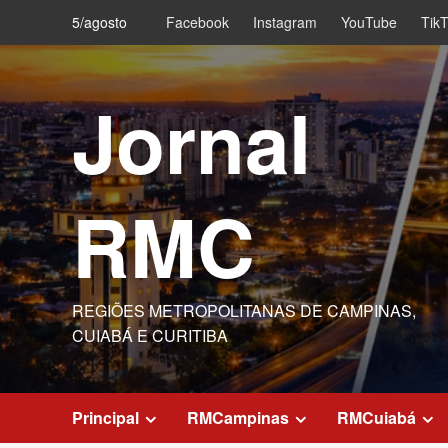
Skip
5/agosto
Facebook
Instagram
YouTube
Tik
to
content
Jornal
RMC
REGIÕES METROPOLITANAS DE CAMPINAS,
CUIABÁ E CURITIBA
Principal
RMCampinas
RMCuiabá