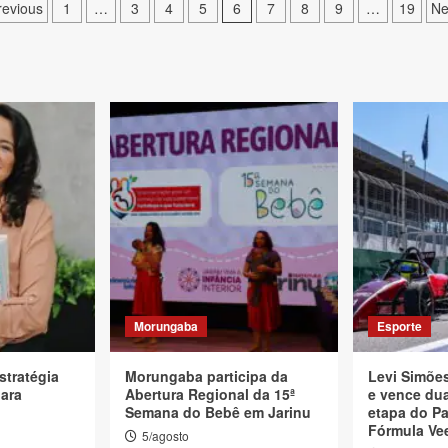
aginação
revious
1
…
3
4
5
6
7
8
9
…
19
Ne
e
osts
Morungaba
Esporte
stratégia
Morungaba participa da
Levi Simõe
para
Abertura Regional da 15ª
e vence dua
Semana do Bebê em Jarinu
etapa do Pa
Fórmula Vee
5/agosto