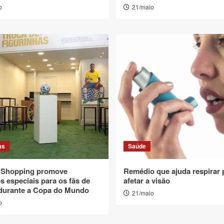
o
21/maio
as
Saúde
a Shopping promove
Remédio que ajuda respirar
s especiais para os fãs de
afetar a visão
 durante a Copa do Mundo
21/maio
o