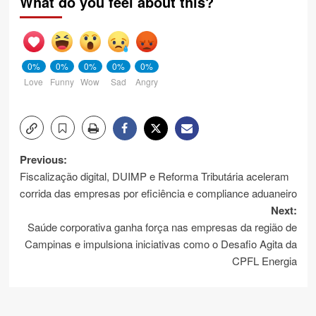
What do you feel about this?
0%
0%
0%
0%
0%
Love
Funny
Wow
Sad
Angry
Post
Previous:
Fiscalização digital, DUIMP e Reforma Tributária aceleram
navigation
corrida das empresas por eficiência e compliance aduaneiro
Next:
Saúde corporativa ganha força nas empresas da região de
Campinas e impulsiona iniciativas como o Desafio Agita da
CPFL Energia