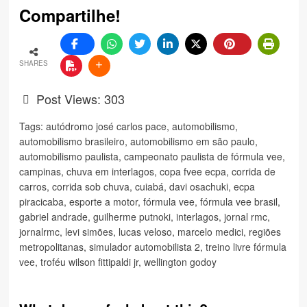
Compartilhe!
SHARES
Post Views:
303
Tags:
autódromo josé carlos pace
,
automobilismo
,
automobilismo brasileiro
,
automobilismo em são paulo
,
automobilismo paulista
,
campeonato paulista de fórmula vee
,
campinas
,
chuva em interlagos
,
copa fvee ecpa
,
corrida de
carros
,
corrida sob chuva
,
cuiabá
,
davi osachuki
,
ecpa
piracicaba
,
esporte a motor
,
fórmula vee
,
fórmula vee brasil
,
gabriel andrade
,
guilherme putnoki
,
interlagos
,
jornal rmc
,
jornalrmc
,
levi simões
,
lucas veloso
,
marcelo medici
,
regiões
metropolitanas
,
simulador automobilista 2
,
treino livre fórmula
vee
,
troféu wilson fittipaldi jr
,
wellington godoy