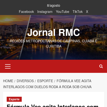
Skip
8/agosto
to
Facebook
Instagram
YouTube
TikTok
X
content
Jornal RMC
REGIÕES METROPOLITANAS DE CAMPINAS, CUIABÁ E
CURITIBA
Primary
Menu
HOME
DIVERSOS
ESPORTE
FÓRMULA VEE AGITA
INTERLAGOS COM DUELOS RODA A RODA SOB CHUVA
Esporte
Fórmula Vee agita Interlagos com