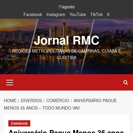
Skip
7/agosto
to
Facebook
Instagram
YouTube
TikTok
X
content
Jornal RMC
REGIÕES METROPOLITANAS DE CAMPINAS, CUIABÁ E
CURITIBA
Primary
Menu
HOME
DIVERSOS
COMÉRCIO
ANIVERSÁRIO PAGUE
MENOS 35 ANOS – TODO MUNDO VAI!
Comércio
Aniversário Pague Menos 35 anos