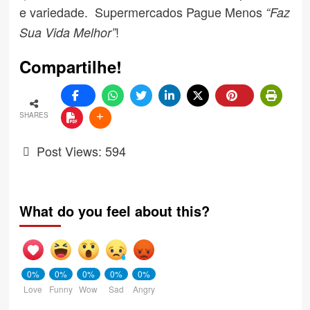
e variedade. Supermercados Pague Menos
“Faz
!
Sua Vida Melhor”
Compartilhe!
SHARES
Post Views:
594
What do you feel about this?
0%
0%
0%
0%
0%
Love
Funny
Wow
Sad
Angry