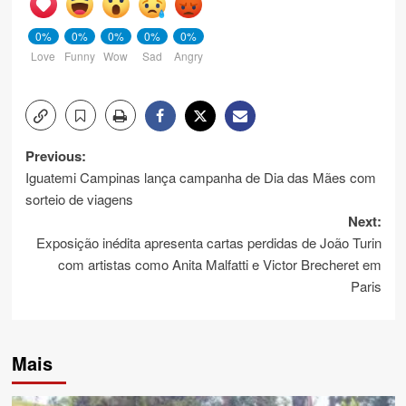
0%
0%
0%
0%
0%
Love
Funny
Wow
Sad
Angry
Post
Previous:
Iguatemi Campinas lança campanha de Dia das Mães com
navigation
sorteio de viagens
Next:
Exposição inédita apresenta cartas perdidas de João Turin
com artistas como Anita Malfatti e Victor Brecheret em
Paris
Mais