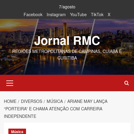
Skip
7/agosto
to
Facebook
Instagram
YouTube
TikTok
X
content
Jornal RMC
REGIÕES METROPOLITANAS DE CAMPINAS, CUIABÁ E
CURITIBA
Primary
Menu
HOME
DIVERSOS
MÚSICA
ARIANE MAY LANÇA
“PORTEIRA” E CHAMA ATENÇÃO COM CARREIRA
INDEPENDENTE
Música