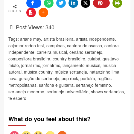
SHARES
Post Views:
340
Tags:
ariane may
,
artista brasileira
,
artista independente
,
cajamar rodeo fest
,
campinas
,
cantora de osasco
,
cantora
independente
,
carreira musical
,
cenário sertanejo
,
compositora brasileira
,
country brasileiro
,
cuiabá
,
gusttavo
mioto
,
jornal rmc
,
jornalrmc
,
lançamento musical
,
música
autoral
,
música country
,
música sertaneja
,
natanzinho lima
,
nova geração do sertanejo
,
pop rock
,
porteira
,
regiões
metropolitanas
,
sanfona e guitarra
,
sertanejo feminino
,
sertanejo moderno
,
sertanejo universitário
,
shows sertanejos
,
te espero
What do you feel about this?