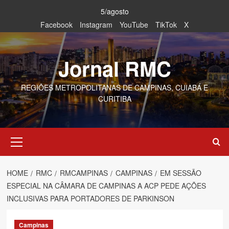
Skip
5/agosto
to
Facebook
Instagram
YouTube
TikTok
X
content
Jornal RMC
REGIÕES METROPOLITANAS DE CAMPINAS, CUIABÁ E
CURITIBA
Primary
Menu
HOME
RMC
RMCAMPINAS
CAMPINAS
EM SESSÃO
ESPECIAL NA CÂMARA DE CAMPINAS A ACP PEDE AÇÕES
INCLUSIVAS PARA PORTADORES DE PARKINSON
Campinas