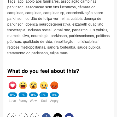
Tags:
acp
,
apoio aos familiares
,
associação campinas
parkinson
,
associação sem fins lucrativos
,
câmara de
campinas
,
campinas
,
campinas sp
,
conscientização sobre
parkinson
,
cordão de tulipa vermelha
,
cuiabá
,
doença de
parkinson
,
doença neurodegenerativa
,
elizabeth quagliato
,
fisioterapia
,
inclusão social
,
jornal rmc
,
jornalrmc
,
luis yabiku
,
marcelo silva
,
neurologia
,
parkinson
,
parkinsonianos
,
políticas
públicas
,
qualidade de vida
,
reabilitação multidisciplinar
,
regiões metropolitanas
,
sandra fontealba
,
saúde pública
,
tratamento de parkinson
,
tulipa mais
What do you feel about this?
0%
0%
0%
0%
0%
Love
Funny
Wow
Sad
Angry