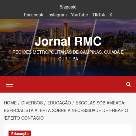
Skip
5/agosto
to
Facebook
Instagram
YouTube
TikTok
X
content
Jornal RMC
REGIÕES METROPOLITANAS DE CAMPINAS, CUIABÁ E
CURITIBA
Primary
Menu
HOME
DIVERSOS
EDUCAÇÃO
ESCOLAS SOB AMEAÇA:
ESPECIALISTA ALERTA SOBRE A NECESSIDADE DE FREAR O
‘EFEITO CONTÁGIO’
Educação