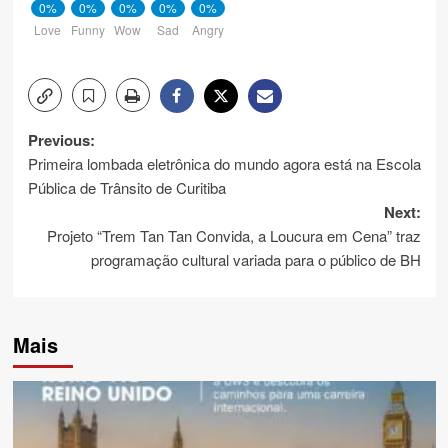
0%
0%
0%
0%
0%
Love
Funny
Wow
Sad
Angry
Post
Previous:
Primeira lombada eletrônica do mundo agora está na Escola
navigation
Pública de Trânsito de Curitiba
Next:
Projeto “Trem Tan Tan Convida, a Loucura em Cena” traz
programação cultural variada para o público de BH
Mais