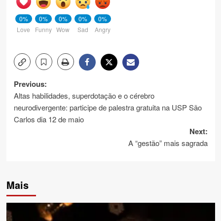
0%
0%
0%
0%
0%
Love
Funny
Wow
Sad
Angry
Post
Previous:
Altas habilidades, superdotação e o cérebro
navigation
neurodivergente: participe de palestra gratuita na USP São
Carlos dia 12 de maio
Next:
A “gestão” mais sagrada
Mais