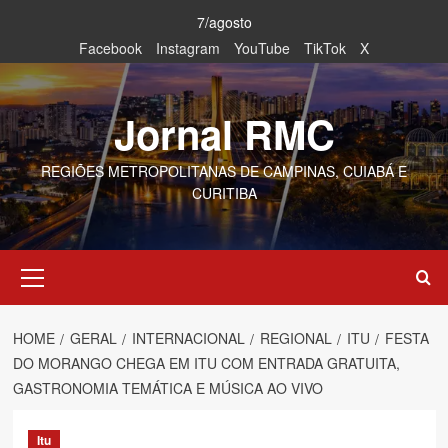
Skip
7/agosto
to
Facebook
Instagram
YouTube
TikTok
X
content
Jornal RMC
REGIÕES METROPOLITANAS DE CAMPINAS, CUIABÁ E
CURITIBA
Primary
Menu
HOME
GERAL
INTERNACIONAL
REGIONAL
ITU
FESTA
DO MORANGO CHEGA EM ITU COM ENTRADA GRATUITA,
GASTRONOMIA TEMÁTICA E MÚSICA AO VIVO
Itu