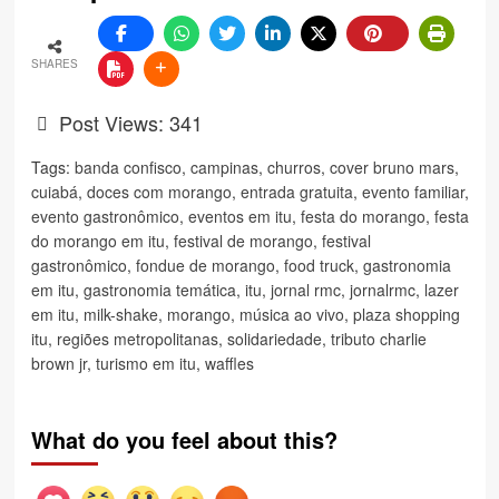
SHARES
Post Views:
341
Tags:
banda confisco
,
campinas
,
churros
,
cover bruno mars
,
cuiabá
,
doces com morango
,
entrada gratuita
,
evento familiar
,
evento gastronômico
,
eventos em itu
,
festa do morango
,
festa
do morango em itu
,
festival de morango
,
festival
gastronômico
,
fondue de morango
,
food truck
,
gastronomia
em itu
,
gastronomia temática
,
itu
,
jornal rmc
,
jornalrmc
,
lazer
em itu
,
milk-shake
,
morango
,
música ao vivo
,
plaza shopping
itu
,
regiões metropolitanas
,
solidariedade
,
tributo charlie
brown jr
,
turismo em itu
,
waffles
What do you feel about this?