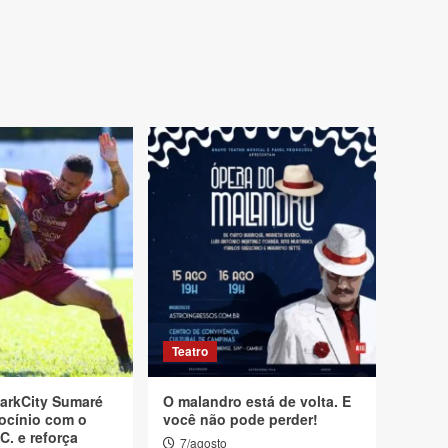
Teatro
arkCity Sumaré
O malandro está de volta. E
ocínio com o
você não pode perder!
C. e reforça
7/agosto