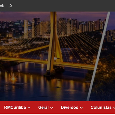
Tok
X
RMCuritiba
Geral
Diversos
Colunistas