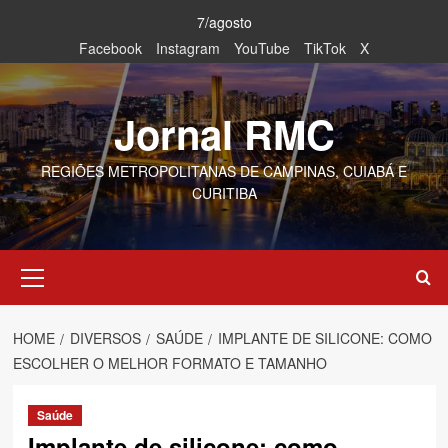
Skip
7/agosto
to
Facebook
Instagram
YouTube
TikTok
X
content
Jornal RMC
REGIÕES METROPOLITANAS DE CAMPINAS, CUIABÁ E
CURITIBA
Primary
Menu
HOME
DIVERSOS
SAÚDE
IMPLANTE DE SILICONE: COMO
ESCOLHER O MELHOR FORMATO E TAMANHO
Saúde
Implante de silicone: como