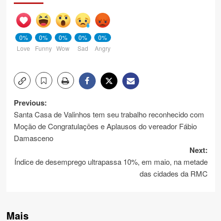
0%
0%
0%
0%
0%
Love
Funny
Wow
Sad
Angry
Post
Previous:
Santa Casa de Valinhos tem seu trabalho reconhecido com
navigation
Moção de Congratulações e Aplausos do vereador Fábio
Damasceno
Next:
Índice de desemprego ultrapassa 10%, em maio, na metade
das cidades da RMC
Mais