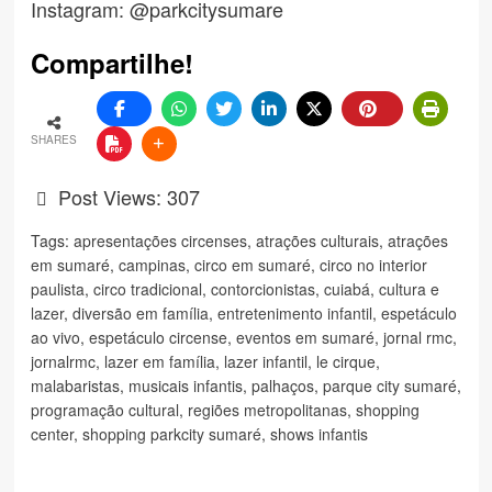
Instagram: @parkcitysumare
Compartilhe!
SHARES
Post Views:
307
Tags:
apresentações circenses
,
atrações culturais
,
atrações
em sumaré
,
campinas
,
circo em sumaré
,
circo no interior
paulista
,
circo tradicional
,
contorcionistas
,
cuiabá
,
cultura e
lazer
,
diversão em família
,
entretenimento infantil
,
espetáculo
ao vivo
,
espetáculo circense
,
eventos em sumaré
,
jornal rmc
,
jornalrmc
,
lazer em família
,
lazer infantil
,
le cirque
,
malabaristas
,
musicais infantis
,
palhaços
,
parque city sumaré
,
programação cultural
,
regiões metropolitanas
,
shopping
center
,
shopping parkcity sumaré
,
shows infantis