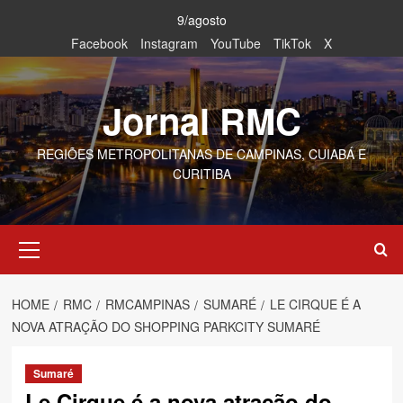
Skip
9/agosto
to
Facebook
Instagram
YouTube
TikTok
X
content
Jornal RMC
REGIÕES METROPOLITANAS DE CAMPINAS, CUIABÁ E
CURITIBA
Primary
Menu
HOME
RMC
RMCAMPINAS
SUMARÉ
LE CIRQUE É A
NOVA ATRAÇÃO DO SHOPPING PARKCITY SUMARÉ
Sumaré
Le Cirque é a nova atração do