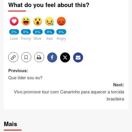
What do you feel about this?
0%
0%
0%
0%
0%
Love
Funny
Wow
Sad
Angry
Post
Previous:
Que líder sou eu?
navigation
Next:
Vivo promove tour com Canarinho para aquecer a torcida
brasileira
Mais