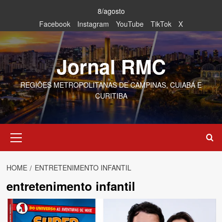
Skip
8/agosto
to
Facebook
Instagram
YouTube
TikTok
X
content
Jornal RMC
REGIÕES METROPOLITANAS DE CAMPINAS, CUIABÁ E
CURITIBA
Primary
Menu
HOME
ENTRETENIMENTO INFANTIL
entretenimento infantil