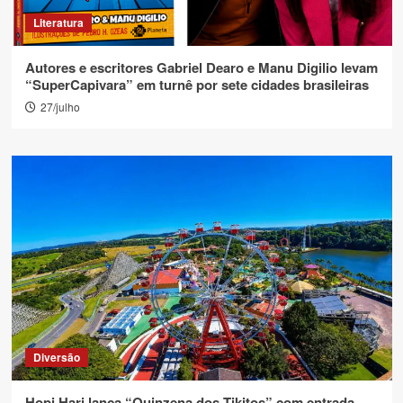
Literatura
Autores e escritores Gabriel Dearo e Manu Digilio levam
“SuperCapivara” em turnê por sete cidades brasileiras
27/julho
Diversão
Hopi Hari lança “Quinzena dos Tikitos” com entrada