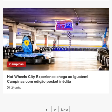
Campinas
Hot Wheels City Experience chega ao Iguatemi
Campinas com edição pocket inédita
3/junho
Paginação
1
2
Next