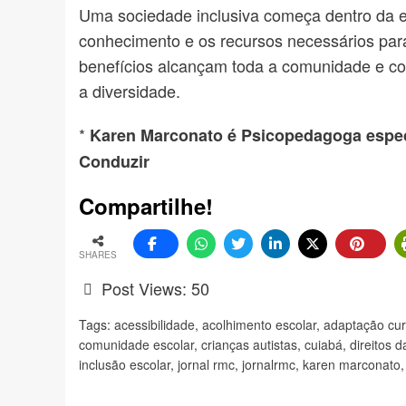
Uma sociedade inclusiva começa dentro da es
conhecimento e os recursos necessários para 
benefícios alcançam toda a comunidade e co
a diversidade.
*
Karen Marconato é Psicopedagoga espec
Conduzir
Compartilhe!
SHARES
Post Views:
50
Tags:
acessibilidade
,
acolhimento escolar
,
adaptação curr
comunidade escolar
,
crianças autistas
,
cuiabá
,
direitos 
inclusão escolar
,
jornal rmc
,
jornalrmc
,
karen marconato