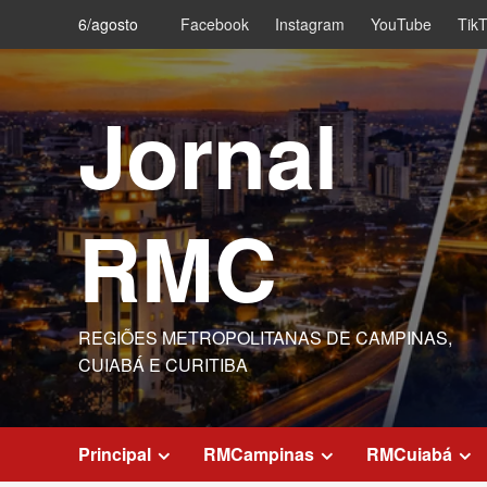
Skip
6/agosto
Facebook
Instagram
YouTube
Tik
to
content
Jornal
RMC
REGIÕES METROPOLITANAS DE CAMPINAS,
CUIABÁ E CURITIBA
Principal
RMCampinas
RMCuiabá