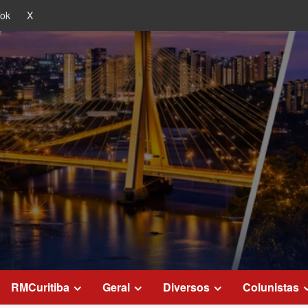
Tok
X
RMCuritiba
Geral
Diversos
Colunistas