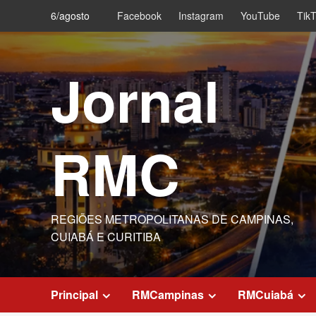
Skip
6/agosto
Facebook
Instagram
YouTube
Tik
to
content
Jornal
RMC
REGIÕES METROPOLITANAS DE CAMPINAS,
CUIABÁ E CURITIBA
Principal
RMCampinas
RMCuiabá