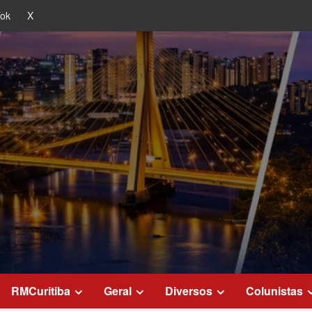
Tok
X
RMCuritiba
Geral
Diversos
Colunistas