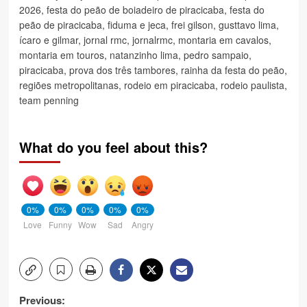
2026
,
festa do peão de boiadeiro de piracicaba
,
festa do
peão de piracicaba
,
fiduma e jeca
,
frei gilson
,
gusttavo lima
,
ícaro e gilmar
,
jornal rmc
,
jornalrmc
,
montaria em cavalos
,
montaria em touros
,
natanzinho lima
,
pedro sampaio
,
piracicaba
,
prova dos três tambores
,
rainha da festa do peão
,
regiões metropolitanas
,
rodeio em piracicaba
,
rodeio paulista
,
team penning
What do you feel about this?
0%
0%
0%
0%
0%
Love
Funny
Wow
Sad
Angry
Post
Previous: