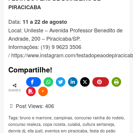
PIRACICABA
Data:
11 a 22 de agosto
Local: Unileste – Avenida Professor Benedito de
Andrade, 200 – Piracicaba/SP.
Informações: (19) 9 9623 3506
/
https://www.instagram.com/festadopeaodepiracicab
Compartilhe!
SHARES
Post Views:
406
Tags:
bruno e marrone
,
campinas
,
concurso rainha do rodeio
,
concurso realeza
,
copa rozeta
,
cuiabá
,
cultura sertaneja
,
dennis dj
,
elis justi
,
eventos em piracicaba
,
festa do peão