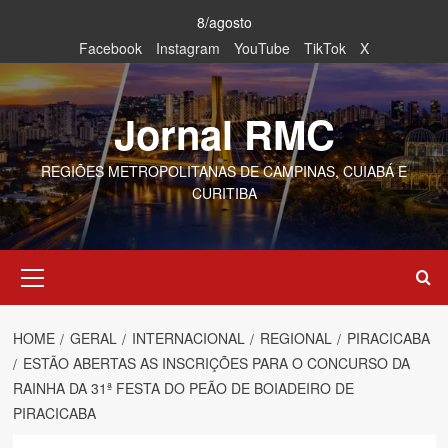
Skip
8/agosto
to
Facebook
Instagram
YouTube
TikTok
X
content
Jornal RMC
REGIÕES METROPOLITANAS DE CAMPINAS, CUIABÁ E
CURITIBA
Primary
Menu
HOME
GERAL
INTERNACIONAL
REGIONAL
PIRACICABA
ESTÃO ABERTAS AS INSCRIÇÕES PARA O CONCURSO DA
RAINHA DA 31ª FESTA DO PEÃO DE BOIADEIRO DE
PIRACICABA